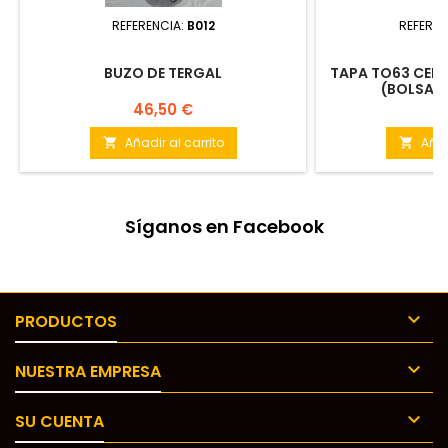
REFERENCIA:
B012
REFEREN
BUZO DE TERGAL
TAPA TO63 CELD
(BOLSA 2
Precio
Pr
46,50 €
4
Añadir al carrito
Añad


Síganos en Facebook

PRODUCTOS

NUESTRA EMPRESA

SU CUENTA