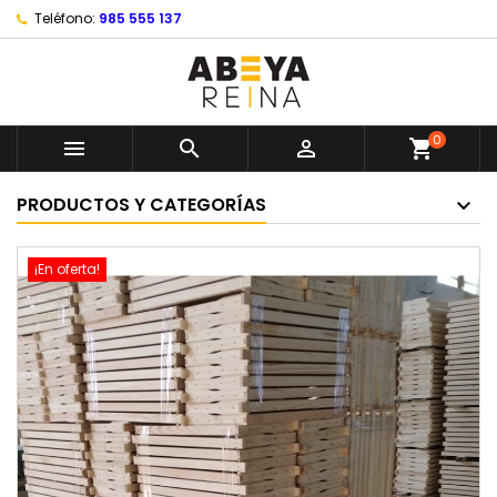
Teléfono:
985 555 137
0



shopping_cart
PRODUCTOS Y CATEGORÍAS
¡En oferta!