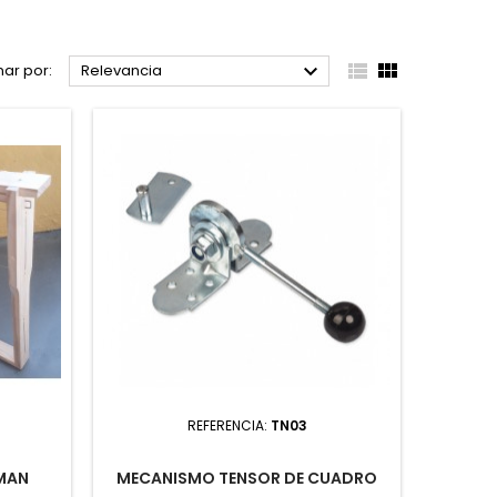



ar por:
Relevancia
REFERENCIA:
TN03
MAN
MECANISMO TENSOR DE CUADRO