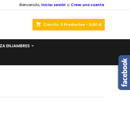
Bienvenido,
Iniciar sesión
o
Crear una cuenta
shopping_cart
Carrito:
0
Productos - 0,00 €
AZA ENJAMBRES