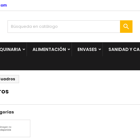
com

QUINARIA
ALIMENTACIÓN
ENVASES
SANIDAD Y C
uadros
ros
gorías