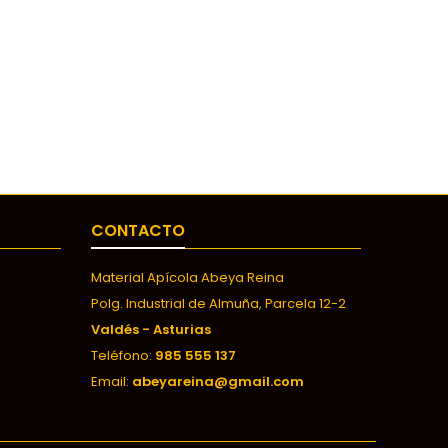
CONTACTO
Material Apícola Abeya Reina
Polg. Industrial de Almuña, Parcela 12-2
Valdés - Asturias
Teléfono:
985 555 137
Email:
abeyareina@gmail.com