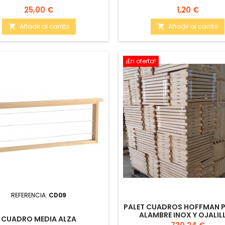
Precio
Precio
25,00 €
1,20 €
Añadir al carrito
Añadir al carrito


¡En oferta!
REFERENCIA:
CD09
PALET CUADROS HOFFMAN 
ALAMBRE INOX Y OJALIL
CUADRO MEDIA ALZA
Precio