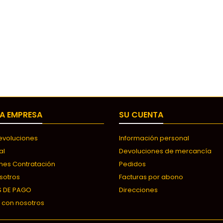
A EMPRESA
SU CUENTA
Devoluciones
Información personal
al
Devoluciones de mercancía
nes Contratación
Pedidos
sotros
Facturas por abono
 DE PAGO
Direcciones
 con nosotros