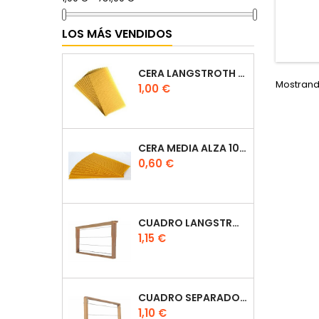
LOS MÁS VENDIDOS
CERA LANGSTROTH 100% ESPAÑOLA
Mostrando
Precio
1,00 €
CERA MEDIA ALZA 100% ESPAÑOLA
Precio
0,60 €
CUADRO LANGSTROTH CON HOFFMAN DE MADERA
Precio
1,15 €
CUADRO SEPARADOR DE PLÁSTICO LANGSTROTH
Precio
1,10 €