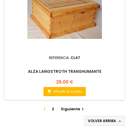
REFERENCIA:
CL47
ALZA LANGSTROTH TRANSHUMANTE
Precio
26,00 €
Añadir al carrito

1
2
Siguiente

VOLVER ARRIBA
