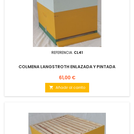
REFERENCIA:
CL41
COLMENA LANGSTROTH ENLAZADA Y PINTADA
Precio
61,00 €
Añadir al carrito
