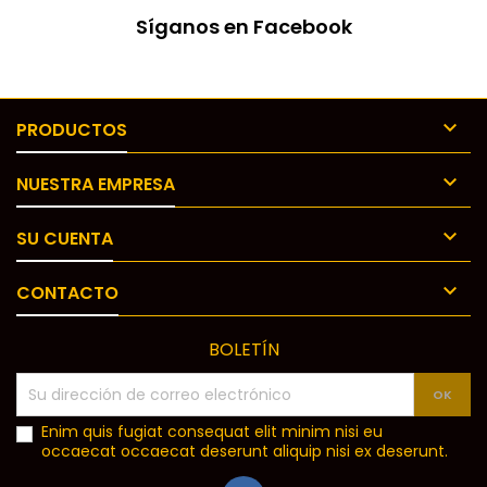
Síganos en Facebook

PRODUCTOS

NUESTRA EMPRESA

SU CUENTA

CONTACTO
BOLETÍN
Enim quis fugiat consequat elit minim nisi eu
occaecat occaecat deserunt aliquip nisi ex deserunt.