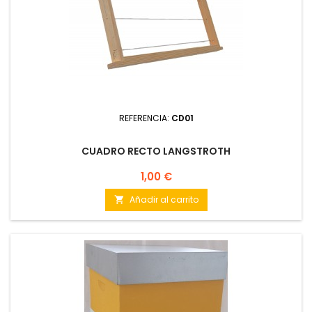
REFERENCIA:
CD01
CUADRO RECTO LANGSTROTH
Precio
1,00 €
Añadir al carrito
