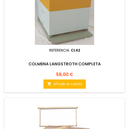
REFERENCIA:
CL42
COLMENA LANGSTROTH COMPLETA
Precio
58,00 €
Añadir al carrito
