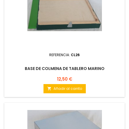
REFERENCIA:
CL26
BASE DE COLMENA DE TABLERO MARINO
Precio
12,50 €
Añadir al carrito
