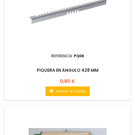
REFERENCIA:
PQ06
PIQUERA EN ÁNGULO 428 MM
Precio
0,80 €
Añadir al carrito
