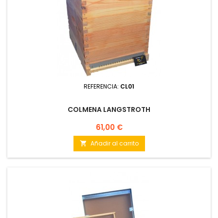
REFERENCIA:
CL01
COLMENA LANGSTROTH
Precio
61,00 €
Añadir al carrito
