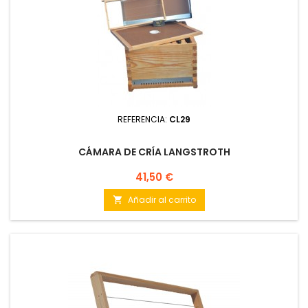
REFERENCIA:
CL29
CÁMARA DE CRÍA LANGSTROTH
Precio
41,50 €
Añadir al carrito
