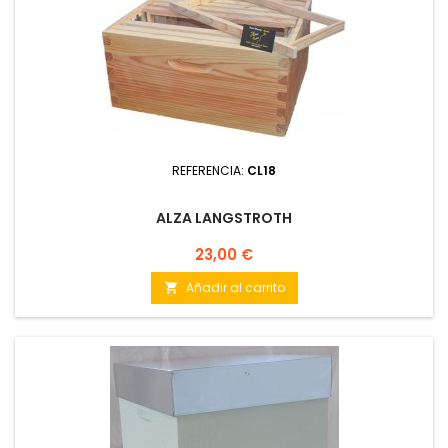
REFERENCIA:
CL18
ALZA LANGSTROTH
Precio
23,00 €
Añadir al carrito
