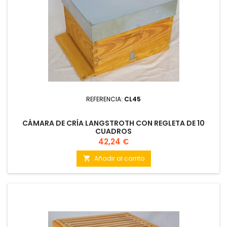
REFERENCIA:
CL45
CÁMARA DE CRÍA LANGSTROTH CON REGLETA DE 10
CUADROS
Precio
42,24 €
Añadir al carrito
